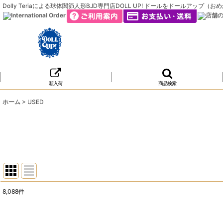
Dolly Teriaによる球体関節人形BJD専門店DOLL UP! ドールをドールア
新入荷
商品検索
ホーム
>
USED
8,088
件
表示数
: