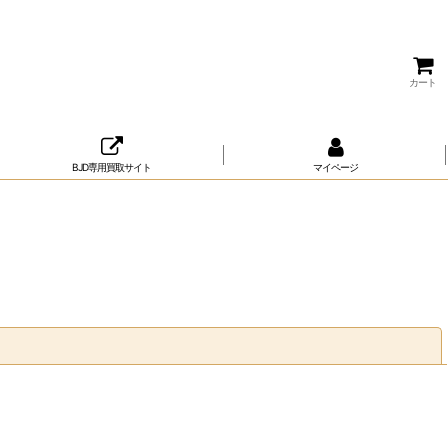
カート
BJD専用買取サイト
マイページ
閉じる