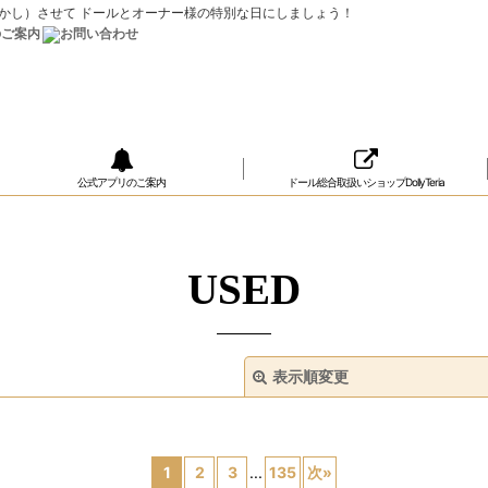
ップ（おめかし）させて ドールとオーナー様の特別な日にしましょう！
公式アプリのご案内
ドール総合取扱いショップDollyTeria
USED
表示順変更
1
2
3
...
135
次
»