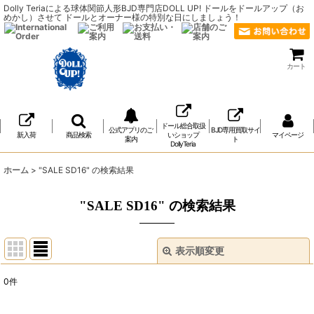
Dolly Teriaによる球体関節人形BJD専門店DOLL UP! ドールをドールアップ（お
めかし）させて ドールとオーナー様の特別な日にしましょう！
カート
ドール総合取扱
公式アプリのご
BJD専用買取サイ
新入荷
商品検索
いショップ
マイページ
案内
ト
DollyTeria
ホーム
>
"SALE SD16"
の
検索結果
"SALE SD16"
の
検索結果
表示順変更
閉じる
0
件
商品検索
: