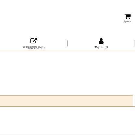
カート
BJD専用買取サイト
マイページ
閉じる