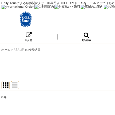
Dolly Teriaによる球体関節人形BJD専門店DOLL UP! ドールをドールア
新入荷
商品検索
ホーム
>
"SALE"
の
検索結果
0
件
商品検索
:
表示数
: