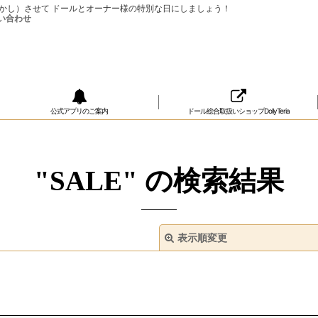
ップ（おめかし）させて ドールとオーナー様の特別な日にしましょう！
公式アプリのご案内
ドール総合取扱いショップDollyTeria
"SALE"
の
検索結果
表示順変更