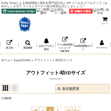
Dolly Teriaによる球体関節人形BJD専門店DOLL UP! ドールをドールアップ（お
めかし）させて ドールとオーナー様の特別な日にしましょう！
カート
ドール総合取扱
公式アプリのご
BJD専用買取サイ
新入荷
商品検索
いショップ
マイページ
案内
ト
DollyTeria
ホーム
>
SuperDollfie
>
アウトフィット/幼SDサイズ
アウトフィット/幼SDサイズ
表示順変更
閉じる
1,784
件
表示数
:
«
前
1
2
3
...
30
次
»