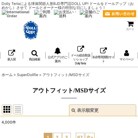
Dolly Teriaによる球体関節人形BJD専門店DOLL UP! ドールをドールアップ（お
めかし）させて ドールとオーナー様の特別な日にしましょう！
カート
ドール総合取扱
公式アプリのご
BJD専用買取サイ
新入荷
商品検索
いショップ
マイページ
案内
ト
DollyTeria
ホーム
>
SuperDollfie
>
アウトフィット/MSDサイズ
アウトフィット/MSDサイズ
表示順変更
閉じる
4,000
件
表示数
:
1
2
3
...
67
次
»