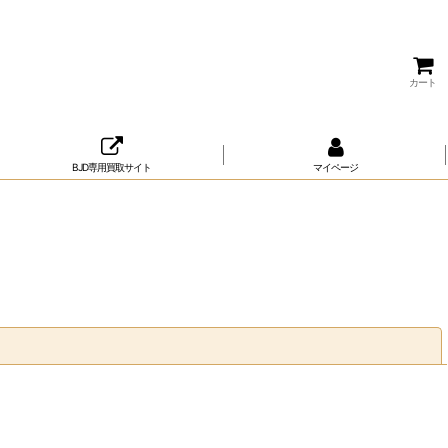
カート
BJD専用買取サイト
マイページ
閉じる