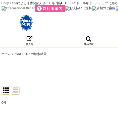
Dolly Teriaによる球体関節人形BJD専門店DOLL UP! ドールをドールア
新入荷
商品検索
ホーム
>
"SALE OF"
の
検索結果
0
件
商品検索
:
表示数
: