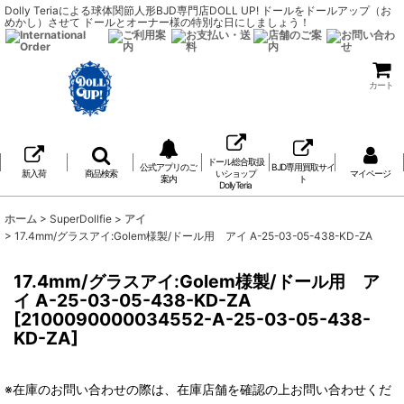
Dolly Teriaによる球体関節人形BJD専門店DOLL UP! ドールをドールアップ（お
めかし）させて ドールとオーナー様の特別な日にしましょう！
カート
ドール総合取扱
公式アプリのご
BJD専用買取サイ
新入荷
商品検索
いショップ
マイページ
案内
ト
DollyTeria
ホーム
>
SuperDollfie
>
アイ
>
17.4mm/グラスアイ:Golem様製/ドール用 アイ A-25-03-05-438-KD-ZA
17.4mm/グラスアイ:Golem様製/ドール用 ア
イ A-25-03-05-438-KD-ZA
[
2100090000034552-A-25-03-05-438-
KD-ZA
]
※在庫のお問い合わせの際は、在庫店舗を確認の上お問い合わせくだ