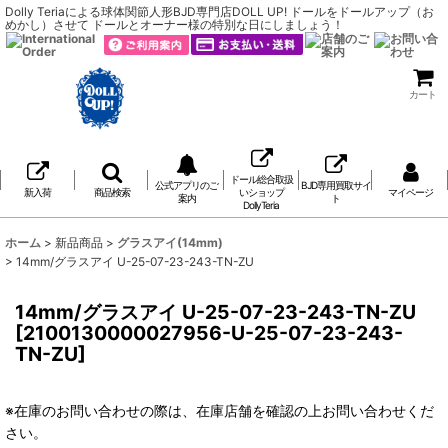
Dolly Teriaによる球体関節人形BJD専門店DOLL UP! ドールをドールアップ（お
めかし）させて ドールとオーナー様の特別な日にしましょう！
カート
ドール総合取扱
公式アプリのご
BJD専用買取サイ
新入荷
商品検索
いショップ
マイページ
案内
ト
DollyTeria
ホーム
>
新品商品
>
グラスアイ(14mm)
>
14mm/グラスアイ U-25-07-23-243-TN-ZU
14mm/グラスアイ U-25-07-23-243-TN-ZU
[
2100130000027956-U-25-07-23-243-
TN-ZU
]
※在庫のお問い合わせの際は、在庫店舗を確認の上お問い合わせくだ
さい。