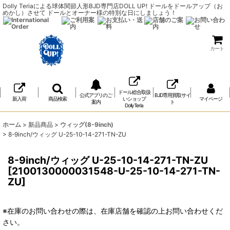
Dolly Teriaによる球体関節人形BJD専門店DOLL UP! ドールをドールアップ（お
めかし）させて ドールとオーナー様の特別な日にしましょう！
カート
ドール総合取扱
公式アプリのご
BJD専用買取サイ
新入荷
商品検索
いショップ
マイページ
案内
ト
DollyTeria
ホーム
>
新品商品
>
ウィッグ(8-9inch)
>
8-9inch/ウィッグ U-25-10-14-271-TN-ZU
8-9inch/ウィッグ U-25-10-14-271-TN-ZU
[
2100130000031548-U-25-10-14-271-TN-
ZU
]
※在庫のお問い合わせの際は、在庫店舗を確認の上お問い合わせくだ
さい。