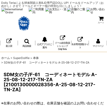
Dolly Teriaによる球体関節人形BJD専門店DOLL UP! ドールをドールアップ（お
めかし）させて ドールとオーナー様の特別な日にしましょう！
カート
ドール総合取扱
公式アプリのご
BJD専用買取サイ
新入荷
商品検索
いショップ
マイページ
案内
ト
DollyTeria
ホーム
>
SuperDollfie
>
本体
>
SDM女の子/F-61 コーディネートモデル A-25-08-12-217-TN-ZA
SDM女の子/F-61 コーディネートモデル A-
25-08-12-217-TN-ZA
[
2100130000028356-A-25-08-12-217-
TN-ZA
]
※在庫のお問い合わせの際は、在庫店舗を確認の上お問い合わせくだ