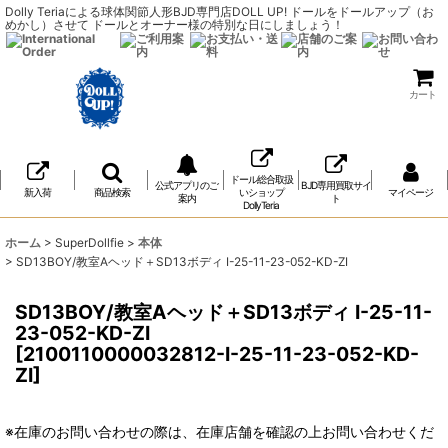
Dolly Teriaによる球体関節人形BJD専門店DOLL UP! ドールをドールアップ（お
めかし）させて ドールとオーナー様の特別な日にしましょう！
カート
ドール総合取扱
公式アプリのご
BJD専用買取サイ
新入荷
商品検索
いショップ
マイページ
案内
ト
DollyTeria
ホーム
>
SuperDollfie
>
本体
>
SD13BOY/教室Aヘッド＋SD13ボディ I-25-11-23-052-KD-ZI
SD13BOY/教室Aヘッド＋SD13ボディ I-25-11-
23-052-KD-ZI
[
2100110000032812-I-25-11-23-052-KD-
ZI
]
※在庫のお問い合わせの際は、在庫店舗を確認の上お問い合わせくだ