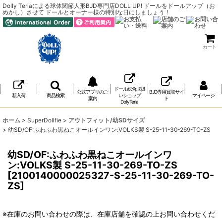
Dolly Teriaによる球体関節人形BJD専門店DOLL UP! ドールをドールアップ（お
めかし）させて ドールとオーナー様の特別な日にしましょう！
カート
ドール総合取扱
公式アプリのご
BJD専用買取サイ
新入荷
商品検索
いショップ
マイページ
案内
ト
DollyTeria
ホーム
>
SuperDollfie
>
アウトフィット/幼SDサイズ
>
幼SD/OF:ふわふわ黒ねこオールインワン:VOLKS製 S-25-11-30-269-TO-ZS
幼SD/OF:ふわふわ黒ねこオールインワ
ン:VOLKS製 S-25-11-30-269-TO-ZS
[
2100140000025327-S-25-11-30-269-TO-
ZS
]
※在庫のお問い合わせの際は、在庫店舗を確認の上お問い合わせくだ