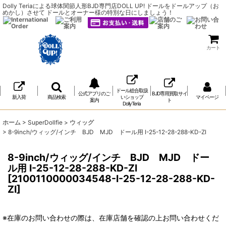
Dolly Teriaによる球体関節人形BJD専門店DOLL UP! ドールをドールアップ（お
めかし）させて ドールとオーナー様の特別な日にしましょう！
カート
ドール総合取扱
公式アプリのご
BJD専用買取サイ
新入荷
商品検索
いショップ
マイページ
案内
ト
DollyTeria
ホーム
>
SuperDollfie
>
ウィッグ
>
8-9inch/ウィッグ/インチ BJD MJD ドール用 I-25-12-28-288-KD-ZI
8-9inch/ウィッグ/インチ BJD MJD ドー
ル用 I-25-12-28-288-KD-ZI
[
2100110000034548-I-25-12-28-288-KD-
ZI
]
※在庫のお問い合わせの際は、在庫店舗を確認の上お問い合わせくだ