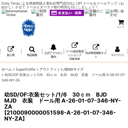
Dolly Teriaによる球体関節人形BJD専門店DOLL UP! ドールをドールアップ（お
めかし）させて ドールとオーナー様の特別な日にしましょう！
カート
ドール総合取扱
公式アプリのご
BJD専用買取サイ
新入荷
商品検索
いショップ
マイページ
案内
ト
DollyTeria
ホーム
>
SuperDollfie
>
アウトフィット/幼SDサイズ
>
幼SD/OF:衣装セット/1/6 30ｃｍ BJD MJD 衣装 ドール用 A-26-01-07-
346-NY-ZA
幼SD/OF:衣装セット/1/6 30ｃｍ BJD
MJD 衣装 ドール用 A-26-01-07-346-NY-
ZA
[
2100090000051598-A-26-01-07-346-
NY-ZA
]