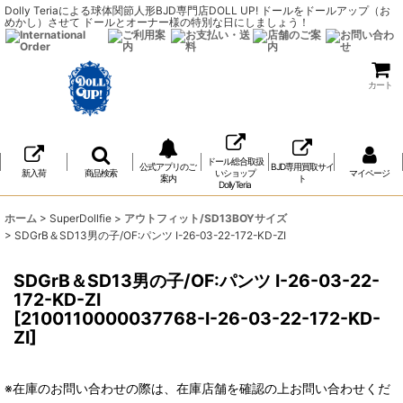
Dolly Teriaによる球体関節人形BJD専門店DOLL UP! ドールをドールアップ（お
めかし）させて ドールとオーナー様の特別な日にしましょう！
カート
ドール総合取扱
公式アプリのご
BJD専用買取サイ
新入荷
商品検索
いショップ
マイページ
案内
ト
DollyTeria
ホーム
>
SuperDollfie
>
アウトフィット/SD13BOYサイズ
>
SDGrB＆SD13男の子/OF:パンツ I-26-03-22-172-KD-ZI
SDGrB＆SD13男の子/OF:パンツ I-26-03-22-
172-KD-ZI
[
2100110000037768-I-26-03-22-172-KD-
ZI
]
※在庫のお問い合わせの際は、在庫店舗を確認の上お問い合わせくだ