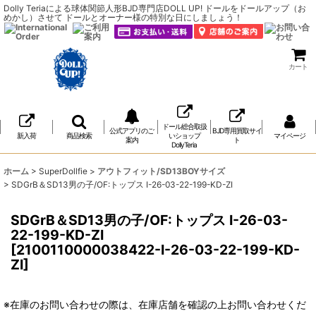
Dolly Teriaによる球体関節人形BJD専門店DOLL UP! ドールをドールアップ（お
めかし）させて ドールとオーナー様の特別な日にしましょう！
カート
ドール総合取扱
公式アプリのご
BJD専用買取サイ
新入荷
商品検索
いショップ
マイページ
案内
ト
DollyTeria
ホーム
>
SuperDollfie
>
アウトフィット/SD13BOYサイズ
>
SDGrB＆SD13男の子/OF:トップス I-26-03-22-199-KD-ZI
SDGrB＆SD13男の子/OF:トップス I-26-03-
22-199-KD-ZI
[
2100110000038422-I-26-03-22-199-KD-
ZI
]
※在庫のお問い合わせの際は、在庫店舗を確認の上お問い合わせくだ