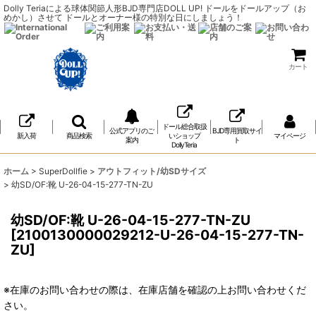
Dolly Teriaによる球体関節人形BJD専門店DOLL UP! ドールをドールアップ（お
めかし）させて ドールとオーナー様の特別な日にしましょう！
カート
ドール総合取扱
公式アプリのご
BJD専用買取サイ
新入荷
商品検索
いショップ
マイページ
案内
ト
DollyTeria
ホーム
>
SuperDollfie
>
アウトフィット/幼SDサイズ
>
幼SD/OF:靴 U-26-04-15-277-TN-ZU
幼SD/OF:靴 U-26-04-15-277-TN-ZU
[
2100130000029212-U-26-04-15-277-TN-
ZU
]
※在庫のお問い合わせの際は、在庫店舗を確認の上お問い合わせくだ
さい。