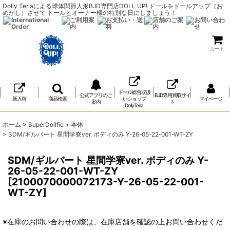
Dolly Teriaによる球体関節人形BJD専門店DOLL UP! ドールをドールアップ（お
めかし）させて ドールとオーナー様の特別な日にしましょう！
カート
ドール総合取扱
公式アプリのご
BJD専用買取サイ
新入荷
商品検索
いショップ
マイページ
案内
ト
DollyTeria
ホーム
>
SuperDollfie
>
本体
>
SDM/ギルバート 星間学寮ver. ボディのみ Y-26-05-22-001-WT-ZY
SDM/ギルバート 星間学寮ver. ボディのみ Y-
26-05-22-001-WT-ZY
[
2100070000072173-Y-26-05-22-001-
WT-ZY
]
※在庫のお問い合わせの際は、在庫店舗を確認の上お問い合わせくだ