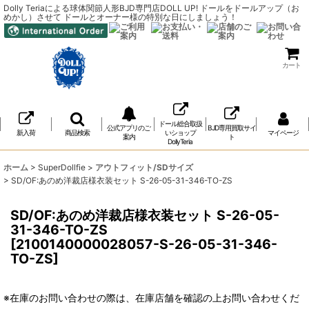
Dolly Teriaによる球体関節人形BJD専門店DOLL UP! ドールをドールアップ（お
めかし）させて ドールとオーナー様の特別な日にしましょう！
カート
ドール総合取扱
公式アプリのご
BJD専用買取サイ
新入荷
商品検索
いショップ
マイページ
案内
ト
DollyTeria
ホーム
>
SuperDollfie
>
アウトフィット/SDサイズ
>
SD/OF:あのめ洋裁店様衣装セット S-26-05-31-346-TO-ZS
SD/OF:あのめ洋裁店様衣装セット S-26-05-
31-346-TO-ZS
[
2100140000028057-S-26-05-31-346-
TO-ZS
]
※在庫のお問い合わせの際は、在庫店舗を確認の上お問い合わせくだ