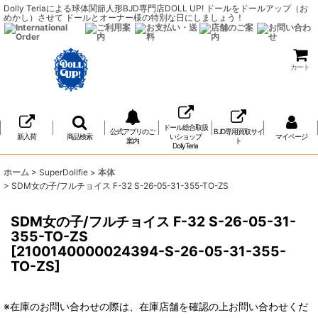
Dolly Teriaによる球体関節人形BJD専門店DOLL UP! ドールをドールアップ（お
めかし）させて ドールとオーナー様の特別な日にしましょう！
カート
ドール総合取扱
公式アプリのご
BJD専用買取サイ
新入荷
商品検索
いショップ
マイページ
案内
ト
DollyTeria
ホーム
>
SuperDollfie
>
本体
>
SDM女の子/フルチョイス F-32 S-26-05-31-355-TO-ZS
SDM女の子/フルチョイス F-32 S-26-05-31-
355-TO-ZS
[
2100140000024394-S-26-05-31-355-
TO-ZS
]
※在庫のお問い合わせの際は、在庫店舗を確認の上お問い合わせくだ