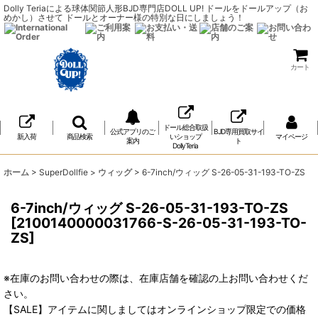
Dolly Teriaによる球体関節人形BJD専門店DOLL UP! ドールをドールアップ（お
めかし）させて ドールとオーナー様の特別な日にしましょう！
カート
ドール総合取扱
公式アプリのご
BJD専用買取サイ
新入荷
商品検索
いショップ
マイページ
案内
ト
DollyTeria
ホーム
>
SuperDollfie
>
ウィッグ
>
6-7inch/ウィッグ S-26-05-31-193-TO-ZS
6-7inch/ウィッグ S-26-05-31-193-TO-ZS
[
2100140000031766-S-26-05-31-193-TO-
ZS
]
※在庫のお問い合わせの際は、在庫店舗を確認の上お問い合わせくだ
さい。
【SALE】アイテムに関しましてはオンラインショップ限定での価格