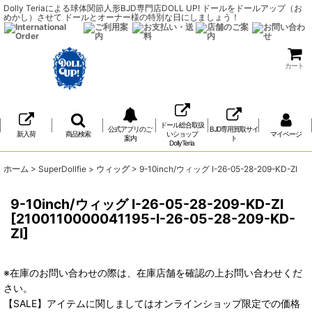
Dolly Teriaによる球体関節人形BJD専門店DOLL UP! ドールをドールアップ（お
めかし）させて ドールとオーナー様の特別な日にしましょう！
カート
ドール総合取扱
公式アプリのご
BJD専用買取サイ
新入荷
商品検索
いショップ
マイページ
案内
ト
DollyTeria
ホーム
>
SuperDollfie
>
ウィッグ
>
9-10inch/ウィッグ I-26-05-28-209-KD-ZI
9-10inch/ウィッグ I-26-05-28-209-KD-ZI
[
2100110000041195-I-26-05-28-209-KD-
ZI
]
※在庫のお問い合わせの際は、在庫店舗を確認の上お問い合わせくだ
さい。
【SALE】アイテムに関しましてはオンラインショップ限定での価格