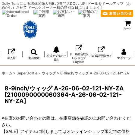
Dolly Teriaによる球体関節人形BJD専門店DOLL UP! ドールをドールアップ（お
めかし）させて ドールとオーナー様の特別な日にしましょう！
カート
ドール総合取扱
公式アプリのご
BJD専用買取サイ
新入荷
商品検索
いショップ
マイページ
案内
ト
DollyTeria
ホーム
>
SuperDollfie
>
ウィッグ
>
8-9inch/ウィッグ A-26-06-02-121-NY-ZA
8-9inch/ウィッグ A-26-06-02-121-NY-ZA
[
2100090000060364-A-26-06-02-121-
NY-ZA
]
※在庫のお問い合わせの際は、在庫店舗を確認の上お問い合わせくだ
さい。
【SALE】アイテムに関しましてはオンラインショップ限定での価格