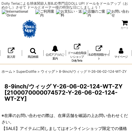
Dolly Teriaによる球体関節人形BJD専門店DOLL UP! ドールをドールアップ（お
めかし）させて ドールとオーナー様の特別な日にしましょう！
カート
ドール総合取扱
公式アプリのご
BJD専用買取サイ
新入荷
商品検索
いショップ
マイページ
案内
ト
DollyTeria
ホーム
>
SuperDollfie
>
ウィッグ
>
8-9inch/ウィッグ Y-26-06-02-124-WT-ZY
8-9inch/ウィッグ Y-26-06-02-124-WT-ZY
[
2100070000074572-Y-26-06-02-124-
WT-ZY
]
※在庫のお問い合わせの際は、在庫店舗を確認の上お問い合わせくだ
さい。
【SALE】アイテムに関しましてはオンラインショップ限定での価格