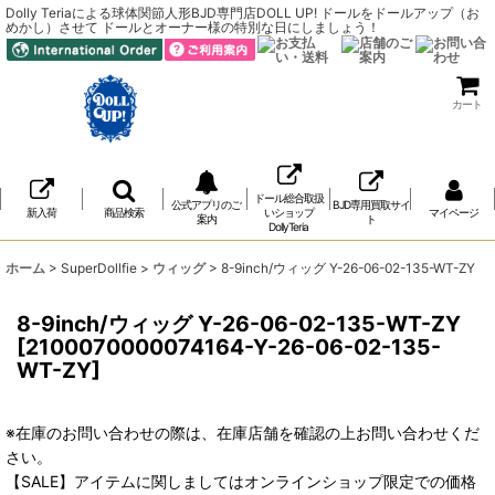
Dolly Teriaによる球体関節人形BJD専門店DOLL UP! ドールをドールアップ（お
めかし）させて ドールとオーナー様の特別な日にしましょう！
カート
ドール総合取扱
公式アプリのご
BJD専用買取サイ
新入荷
商品検索
いショップ
マイページ
案内
ト
DollyTeria
ホーム
>
SuperDollfie
>
ウィッグ
>
8-9inch/ウィッグ Y-26-06-02-135-WT-ZY
8-9inch/ウィッグ Y-26-06-02-135-WT-ZY
[
2100070000074164-Y-26-06-02-135-
WT-ZY
]
※在庫のお問い合わせの際は、在庫店舗を確認の上お問い合わせくだ
さい。
【SALE】アイテムに関しましてはオンラインショップ限定での価格