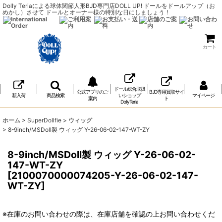
Dolly Teriaによる球体関節人形BJD専門店DOLL UP! ドールをドールアップ（お
めかし）させて ドールとオーナー様の特別な日にしましょう！
カート
ドール総合取扱
公式アプリのご
BJD専用買取サイ
新入荷
商品検索
いショップ
マイページ
案内
ト
DollyTeria
ホーム
>
SuperDollfie
>
ウィッグ
>
8-9inch/MSDoll製 ウィッグ Y-26-06-02-147-WT-ZY
8-9inch/MSDoll製 ウィッグ Y-26-06-02-
147-WT-ZY
[
2100070000074205-Y-26-06-02-147-
WT-ZY
]
※在庫のお問い合わせの際は、在庫店舗を確認の上お問い合わせくだ