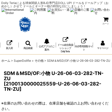
Dolly Teriaによる球体関節人形BJD専門店DOLL UP! ドールをドールアップ（お
めかし）させて ドールとオーナー様の特別な日にしましょう！
カート
ドール総合取扱
公式アプリのご
BJD専用買取サイ
新入荷
商品検索
いショップ
マイページ
案内
ト
DollyTeria
ホーム
>
SuperDollfie
>
その他
>
SDM＆MSD/OF:小物 U-26-06-03-282-TN-ZU
SDM＆MSD/OF:小物 U-26-06-03-282-TN-
ZU
[
2100130000025559-U-26-06-03-282-
TN-ZU
]
※在庫のお問い合わせの際は、在庫店舗を確認の上お問い合わせくだ
さい。