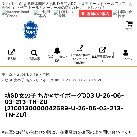
Dolly Teriaによる球体関節人形BJD専門店DOLL UP! ドールをドールアップ（お
めかし）させて ドールとオーナー様の特別な日にしましょう！
カート
ドール総合取扱
公式アプリのご
BJD専用買取サイ
新入荷
商品検索
いショップ
マイページ
案内
ト
DollyTeria
ホーム
>
SuperDollfie
>
本体
>
幼SD女の子 ちか×サイボーグ003 U-26-06-03-213-TN-ZU
幼SD女の子 ちか×サイボーグ003 U-26-06-
03-213-TN-ZU
[
2100130000042589-U-26-06-03-213-
TN-ZU
]
※在庫のお問い合わせの際は、在庫店舗を確認の上お問い合わせくだ