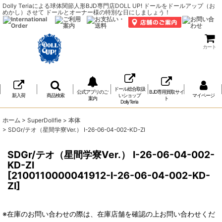
Dolly Teriaによる球体関節人形BJD専門店DOLL UP! ドールをドールアップ（お
めかし）させて ドールとオーナー様の特別な日にしましょう！
カート
ドール総合取扱
公式アプリのご
BJD専用買取サイ
新入荷
商品検索
いショップ
マイページ
案内
ト
DollyTeria
ホーム
>
SuperDollfie
>
本体
>
SDGr/テオ（星間学寮Ver.） I-26-06-04-002-KD-ZI
SDGr/テオ（星間学寮Ver.） I-26-06-04-002-
KD-ZI
[
2100110000041912-I-26-06-04-002-KD-
ZI
]
※在庫のお問い合わせの際は、在庫店舗を確認の上お問い合わせくだ