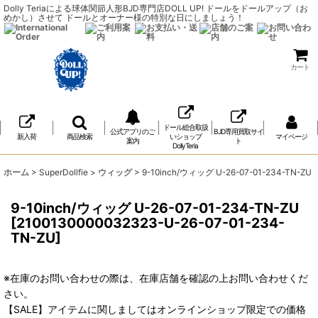
Dolly Teriaによる球体関節人形BJD専門店DOLL UP! ドールをドールアップ（お
めかし）させて ドールとオーナー様の特別な日にしましょう！
カート
ドール総合取扱
公式アプリのご
BJD専用買取サイ
新入荷
商品検索
いショップ
マイページ
案内
ト
DollyTeria
ホーム
>
SuperDollfie
>
ウィッグ
>
9-10inch/ウィッグ U-26-07-01-234-TN-ZU
9-10inch/ウィッグ U-26-07-01-234-TN-ZU
[
2100130000032323-U-26-07-01-234-
TN-ZU
]
※在庫のお問い合わせの際は、在庫店舗を確認の上お問い合わせくだ
さい。
【SALE】アイテムに関しましてはオンラインショップ限定での価格