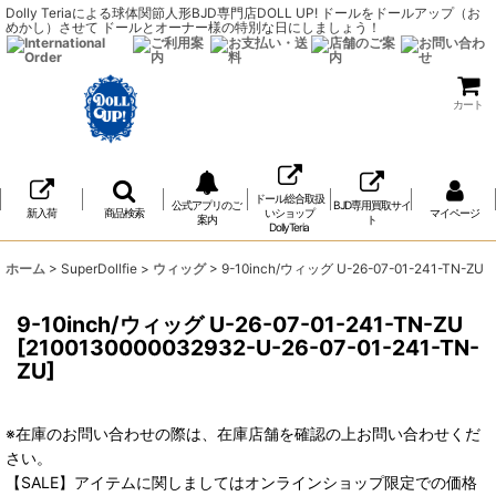
Dolly Teriaによる球体関節人形BJD専門店DOLL UP! ドールをドールアップ（お
めかし）させて ドールとオーナー様の特別な日にしましょう！
カート
ドール総合取扱
公式アプリのご
BJD専用買取サイ
新入荷
商品検索
いショップ
マイページ
案内
ト
DollyTeria
ホーム
>
SuperDollfie
>
ウィッグ
>
9-10inch/ウィッグ U-26-07-01-241-TN-ZU
9-10inch/ウィッグ U-26-07-01-241-TN-ZU
[
2100130000032932-U-26-07-01-241-TN-
ZU
]
※在庫のお問い合わせの際は、在庫店舗を確認の上お問い合わせくだ
さい。
【SALE】アイテムに関しましてはオンラインショップ限定での価格