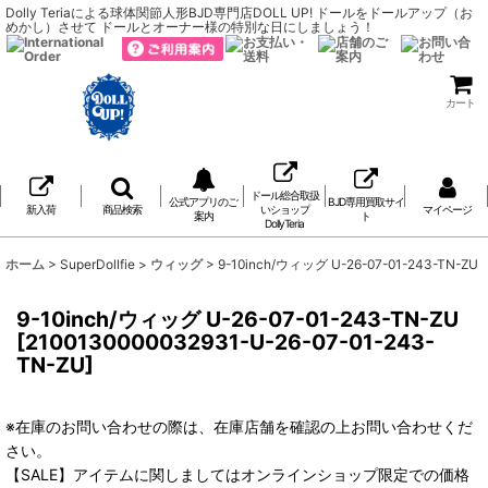
Dolly Teriaによる球体関節人形BJD専門店DOLL UP! ドールをドールアップ（お
めかし）させて ドールとオーナー様の特別な日にしましょう！
カート
ドール総合取扱
公式アプリのご
BJD専用買取サイ
新入荷
商品検索
いショップ
マイページ
案内
ト
DollyTeria
ホーム
>
SuperDollfie
>
ウィッグ
>
9-10inch/ウィッグ U-26-07-01-243-TN-ZU
9-10inch/ウィッグ U-26-07-01-243-TN-ZU
[
2100130000032931-U-26-07-01-243-
TN-ZU
]
※在庫のお問い合わせの際は、在庫店舗を確認の上お問い合わせくだ
さい。
【SALE】アイテムに関しましてはオンラインショップ限定での価格