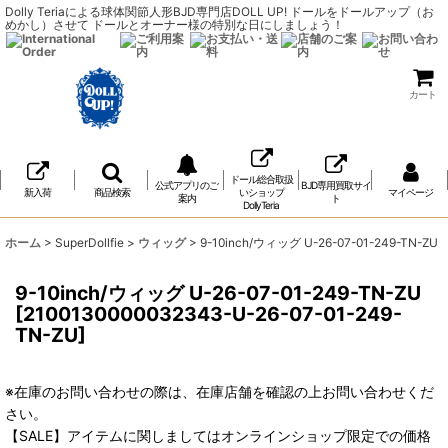
Dolly Teriaによる球体関節人形BJD専門店DOLL UP! ドールをドールアップ（お
めかし）させて ドールとオーナー様の特別な日にしましょう！
カート
ドール総合取扱
公式アプリのご
BJD専用買取サイ
新入荷
商品検索
いショップ
マイページ
案内
ト
DollyTeria
ホーム
>
SuperDollfie
>
ウィッグ
>
9-10inch/ウィッグ U-26-07-01-249-TN-ZU
9-10inch/ウィッグ U-26-07-01-249-TN-ZU
[
2100130000032343-U-26-07-01-249-
TN-ZU
]
※在庫のお問い合わせの際は、在庫店舗を確認の上お問い合わせくだ
さい。
【SALE】アイテムに関しましてはオンラインショップ限定での価格