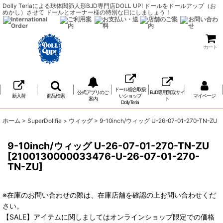
Dolly Teriaによる球体関節人形BJD専門店DOLL UP! ドールをドールアップ（お
めかし）させて ドールとオーナー様の特別な日にしましょう！
カート
ドール総合取扱
公式アプリのご
BJD専用買取サイ
新入荷
商品検索
いショップ
マイページ
案内
ト
DollyTeria
ホーム
>
SuperDollfie
>
ウィッグ
>
9-10inch/ウィッグ U-26-07-01-270-TN-ZU
9-10inch/ウィッグ U-26-07-01-270-TN-ZU
[
2100130000033476-U-26-07-01-270-
TN-ZU
]
※在庫のお問い合わせの際は、在庫店舗を確認の上お問い合わせくだ
さい。
【SALE】アイテムに関しましてはオンラインショップ限定での価格