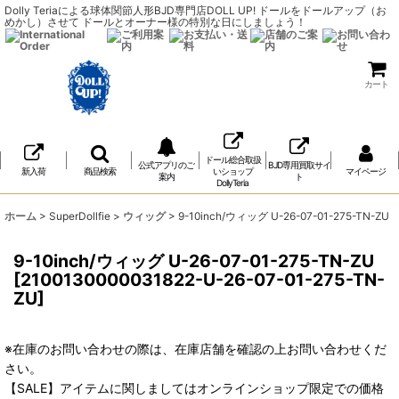
Dolly Teriaによる球体関節人形BJD専門店DOLL UP! ドールをドールアップ（お
めかし）させて ドールとオーナー様の特別な日にしましょう！
カート
ドール総合取扱
公式アプリのご
BJD専用買取サイ
新入荷
商品検索
いショップ
マイページ
案内
ト
DollyTeria
ホーム
>
SuperDollfie
>
ウィッグ
>
9-10inch/ウィッグ U-26-07-01-275-TN-ZU
9-10inch/ウィッグ U-26-07-01-275-TN-ZU
[
2100130000031822-U-26-07-01-275-TN-
ZU
]
※在庫のお問い合わせの際は、在庫店舗を確認の上お問い合わせくだ
さい。
【SALE】アイテムに関しましてはオンラインショップ限定での価格