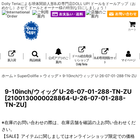
Dolly Teriaによる球体関節人形BJD専門店DOLL UP! ドールをドールアップ（お
めかし）させて ドールとオーナー様の特別な日にしましょう！
カート
ドール総合取扱
公式アプリのご
BJD専用買取サイ
新入荷
商品検索
いショップ
マイページ
案内
ト
DollyTeria
ホーム
>
SuperDollfie
>
ウィッグ
>
9-10inch/ウィッグ U-26-07-01-288-TN-ZU
9-10inch/ウィッグ U-26-07-01-288-TN-ZU
[
2100130000028864-U-26-07-01-288-
TN-ZU
]
※在庫のお問い合わせの際は、在庫店舗を確認の上お問い合わせくだ
さい。
【SALE】アイテムに関しましてはオンラインショップ限定での価格