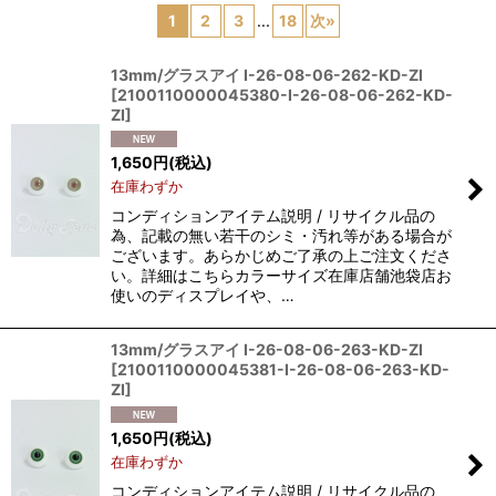
1
2
3
...
18
次
»
在庫あり
13mm/グラスアイ I-26-08-06-262-KD-ZI
並び順
:
[
2100110000045380-I-26-08-06-262-KD-
ZI
]
絞り込む
1,650
円
(税込)
在庫わずか
コンディションアイテム説明 / リサイクル品の
為、記載の無い若干のシミ・汚れ等がある場合が
ございます。あらかじめご了承の上ご注文くださ
い。詳細はこちらカラーサイズ在庫店舗池袋店お
使いのディスプレイや、…
13mm/グラスアイ I-26-08-06-263-KD-ZI
[
2100110000045381-I-26-08-06-263-KD-
ZI
]
1,650
円
(税込)
在庫わずか
コンディションアイテム説明 / リサイクル品の