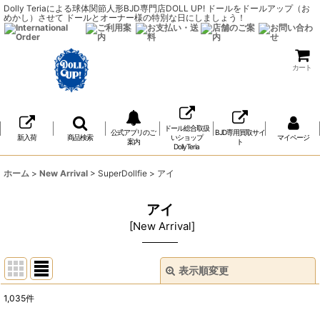
Dolly Teriaによる球体関節人形BJD専門店DOLL UP! ドールをドールアップ（お
めかし）させて ドールとオーナー様の特別な日にしましょう！
カート
ドール総合取扱
公式アプリのご
BJD専用買取サイ
新入荷
商品検索
いショップ
マイページ
案内
ト
DollyTeria
ホーム
>
New Arrival
>
SuperDollfie
>
アイ
アイ
[
New Arrival
]
表示順変更
閉じる
1,035
件
表示数
: