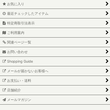
アウトフィット(YSD)
お気に入り
シューズ(幼SD)
最近チェックしたアイテム
シューズ(MSD)
特定商取引法表示
シューズ(SDGIRL)
ご利用案内
関連ページ一覧
シューズ(SDBOY)
お問い合わせ
グラスアイ(18mm)
Shopping Guide
グラスアイ(16mm)
メールが届かないお客様へ
グラスアイ(14mm)
お支払い・送料
グラスアイ(12mm)
店舗紹介
メールマガジン