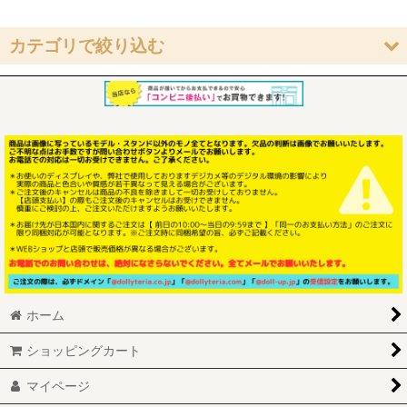
在庫あり
カテゴリで絞り込む
並び順
:
新品商品 (全商品)
絞り込む
ウィッグ(9-10inch)
ウィッグ(8-9inch)
ウィッグ(7-8inch)
ウィッグ(6-7inch)
アウトフィット(SDGIRL)
ホーム
アウトフィット(SDBOY)
ショッピングカート
アウトフィット(MSD)
マイページ