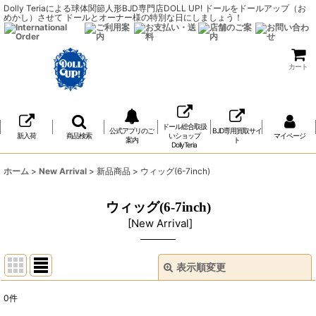
Dolly Teriaによる球体関節人形BJD専門店DOLL UP! ドールをドールアップ（お
めかし）させて ドールとオーナー様の特別な日にしましょう！
カート
ドール総合取扱
公式アプリのご
BJD専用買取サイ
新入荷
商品検索
いショップ
マイページ
案内
ト
DollyTeria
ホーム
>
New Arrival
>
新品商品
>
ウィッグ(6-7inch)
ウィッグ(6-7inch)
[
New Arrival
]
表示順変更
閉じる
0
件
表示数
: