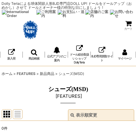
Dolly Teriaによる球体関節人形BJD専門店DOLL UP! ドールをドールアップ（お
めかし）させて ドールとオーナー様の特別な日にしましょう！
カート
ドール総合取扱
公式アプリのご
BJD専用買取サイ
新入荷
商品検索
いショップ
マイページ
案内
ト
DollyTeria
ホーム
>
FEATURES
>
新品商品
>
シューズ(MSD)
シューズ(MSD)
[
FEATURES
]
表示順変更
閉じる
0
件
表示数
: