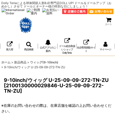
Dolly Teriaによる球体関節人形BJD専門店DOLL UP! ドールをドールアップ（お
めかし）させて ドールとオーナー様の特別な日にしましょう！
カート
ドール総合取扱
公式アプリのご
BJD専用買取サイ
新入荷
商品検索
いショップ
マイページ
案内
ト
DollyTeria
ホーム
>
新品商品
>
ウィッグ(9-10inch)
>
9-10inch/ウィッグ U-25-09-09-272-TN-ZU
9-10inch/ウィッグ U-25-09-09-272-TN-ZU
[
2100130000029846-U-25-09-09-272-
TN-ZU
]
※在庫のお問い合わせの際は、在庫店舗を確認の上お問い合わせくだ
さい。