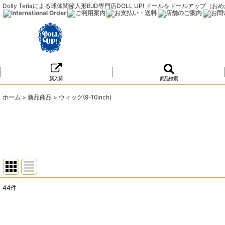
Dolly Teriaによる球体関節人形BJD専門店DOLL UP! ドールをドールア
新入荷
商品検索
ホーム
>
新品商品
>
ウィッグ(9-10inch)
44
件
表示数
:
在庫あり