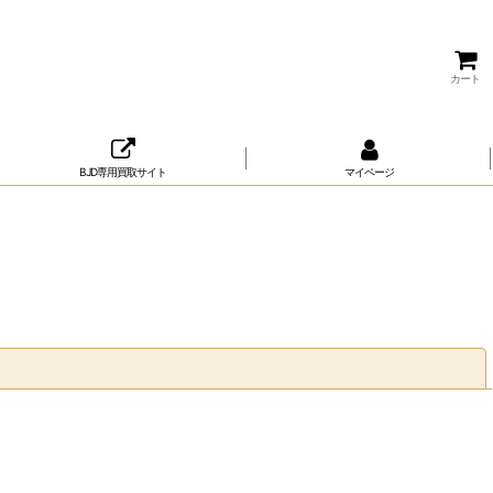
カート
BJD専用買取サイト
マイページ
閉じる