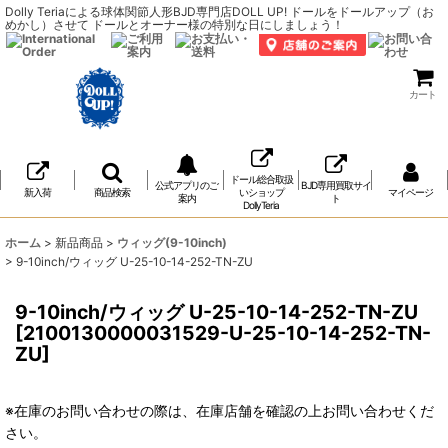
Dolly Teriaによる球体関節人形BJD専門店DOLL UP! ドールをドールアップ（お
めかし）させて ドールとオーナー様の特別な日にしましょう！
カート
ドール総合取扱
公式アプリのご
BJD専用買取サイ
新入荷
商品検索
いショップ
マイページ
案内
ト
DollyTeria
ホーム
>
新品商品
>
ウィッグ(9-10inch)
>
9-10inch/ウィッグ U-25-10-14-252-TN-ZU
9-10inch/ウィッグ U-25-10-14-252-TN-ZU
[
2100130000031529-U-25-10-14-252-TN-
ZU
]
※在庫のお問い合わせの際は、在庫店舗を確認の上お問い合わせくだ
さい。