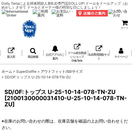
Dolly Teriaによる球体関節人形BJD専門店DOLL UP! ドールをドールアップ（お
めかし）させて ドールとオーナー様の特別な日にしましょう！
カート
ドール総合取扱
公式アプリのご
BJD専用買取サイ
新入荷
商品検索
いショップ
マイページ
案内
ト
DollyTeria
ホーム
>
SuperDollfie
>
アウトフィット/SDサイズ
>
SD/OF:トップス U-25-10-14-078-TN-ZU
SD/OF:トップス U-25-10-14-078-TN-ZU
[
2100130000031410-U-25-10-14-078-TN-
ZU
]
※在庫のお問い合わせの際は、在庫店舗を確認の上お問い合わせくだ
さい。