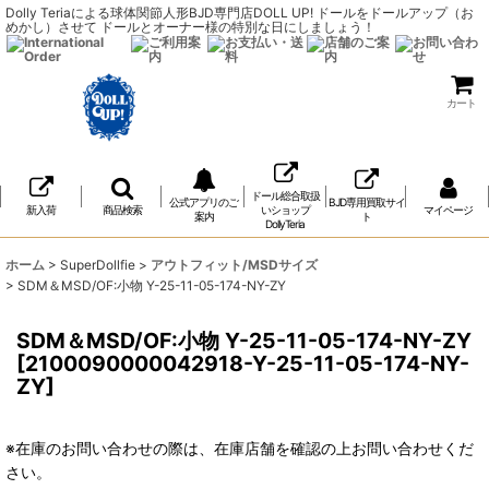
Dolly Teriaによる球体関節人形BJD専門店DOLL UP! ドールをドールアップ（お
めかし）させて ドールとオーナー様の特別な日にしましょう！
カート
ドール総合取扱
公式アプリのご
BJD専用買取サイ
新入荷
商品検索
いショップ
マイページ
案内
ト
DollyTeria
ホーム
>
SuperDollfie
>
アウトフィット/MSDサイズ
>
SDM＆MSD/OF:小物 Y-25-11-05-174-NY-ZY
SDM＆MSD/OF:小物 Y-25-11-05-174-NY-ZY
[
2100090000042918-Y-25-11-05-174-NY-
ZY
]
※在庫のお問い合わせの際は、在庫店舗を確認の上お問い合わせくだ
さい。