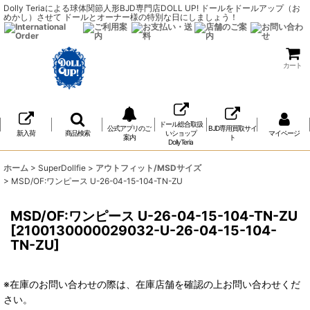
Dolly Teriaによる球体関節人形BJD専門店DOLL UP! ドールをドールアップ（お
めかし）させて ドールとオーナー様の特別な日にしましょう！
カート
ドール総合取扱
公式アプリのご
BJD専用買取サイ
新入荷
商品検索
いショップ
マイページ
案内
ト
DollyTeria
ホーム
>
SuperDollfie
>
アウトフィット/MSDサイズ
>
MSD/OF:ワンピース U-26-04-15-104-TN-ZU
MSD/OF:ワンピース U-26-04-15-104-TN-ZU
[
2100130000029032-U-26-04-15-104-
TN-ZU
]
※在庫のお問い合わせの際は、在庫店舗を確認の上お問い合わせくだ
さい。