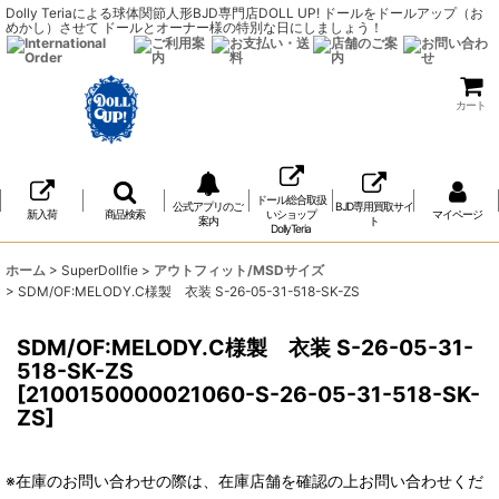
Dolly Teriaによる球体関節人形BJD専門店DOLL UP! ドールをドールアップ（お
めかし）させて ドールとオーナー様の特別な日にしましょう！
カート
ドール総合取扱
公式アプリのご
BJD専用買取サイ
新入荷
商品検索
いショップ
マイページ
案内
ト
DollyTeria
ホーム
>
SuperDollfie
>
アウトフィット/MSDサイズ
>
SDM/OF:MELODY.C様製 衣装 S-26-05-31-518-SK-ZS
SDM/OF:MELODY.C様製 衣装 S-26-05-31-
518-SK-ZS
[
2100150000021060-S-26-05-31-518-SK-
ZS
]
※在庫のお問い合わせの際は、在庫店舗を確認の上お問い合わせくだ