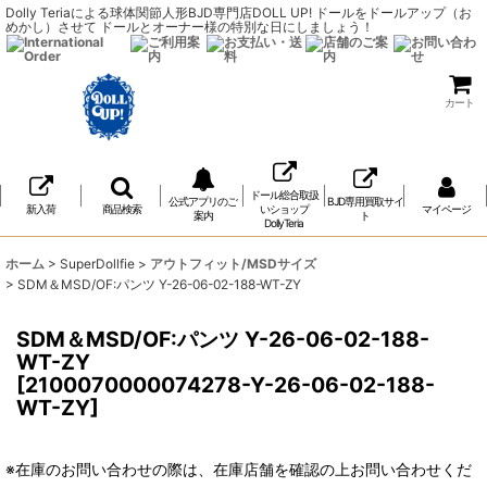
Dolly Teriaによる球体関節人形BJD専門店DOLL UP! ドールをドールアップ（お
めかし）させて ドールとオーナー様の特別な日にしましょう！
カート
ドール総合取扱
公式アプリのご
BJD専用買取サイ
新入荷
商品検索
いショップ
マイページ
案内
ト
DollyTeria
ホーム
>
SuperDollfie
>
アウトフィット/MSDサイズ
>
SDM＆MSD/OF:パンツ Y-26-06-02-188-WT-ZY
SDM＆MSD/OF:パンツ Y-26-06-02-188-
WT-ZY
[
2100070000074278-Y-26-06-02-188-
WT-ZY
]
※在庫のお問い合わせの際は、在庫店舗を確認の上お問い合わせくだ