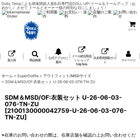
Dolly Teriaによる球体関節人形BJD専門店DOLL UP! ドールをドールアップ（お
めかし）させて ドールとオーナー様の特別な日にしましょう！
カート
ドール総合取扱
公式アプリのご
BJD専用買取サイ
新入荷
商品検索
いショップ
マイページ
案内
ト
DollyTeria
ホーム
>
SuperDollfie
>
アウトフィット/MSDサイズ
>
SDM＆MSD/OF:衣装セット U-26-06-03-076-TN-ZU
SDM＆MSD/OF:衣装セット U-26-06-03-
076-TN-ZU
[
2100130000042759-U-26-06-03-076-
TN-ZU
]
※在庫のお問い合わせの際は、在庫店舗を確認の上お問い合わせくだ