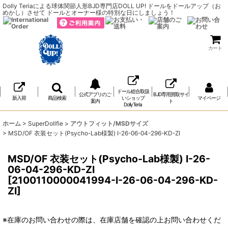
Dolly Teriaによる球体関節人形BJD専門店DOLL UP! ドールをドールアップ（お
めかし）させて ドールとオーナー様の特別な日にしましょう！
カート
ドール総合取扱
公式アプリのご
BJD専用買取サイ
新入荷
商品検索
いショップ
マイページ
案内
ト
DollyTeria
ホーム
>
SuperDollfie
>
アウトフィット/MSDサイズ
>
MSD/OF 衣装セット(Psycho-Lab様製) I-26-06-04-296-KD-ZI
MSD/OF 衣装セット(Psycho-Lab様製) I-26-
06-04-296-KD-ZI
[
2100110000041994-I-26-06-04-296-KD-
ZI
]
※在庫のお問い合わせの際は、在庫店舗を確認の上お問い合わせくだ