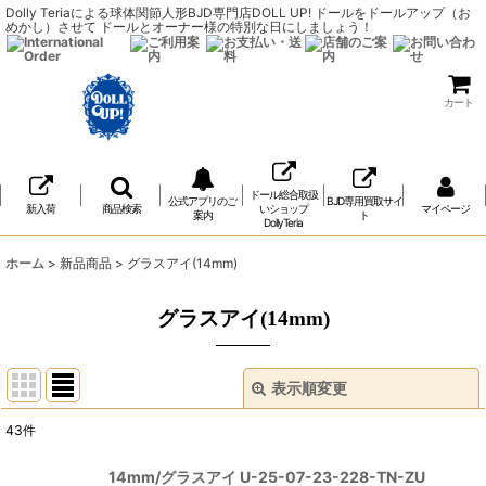
Dolly Teriaによる球体関節人形BJD専門店DOLL UP! ドールをドールアップ（お
めかし）させて ドールとオーナー様の特別な日にしましょう！
カート
ドール総合取扱
公式アプリのご
BJD専用買取サイ
新入荷
商品検索
いショップ
マイページ
案内
ト
DollyTeria
ホーム
>
新品商品
>
グラスアイ(14mm)
グラスアイ(14mm)
表示順変更
閉じる
43
件
表示数
:
14mm/グラスアイ U-25-07-23-228-TN-ZU